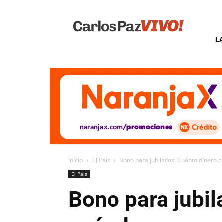
Carlos
Paz
Vivo
L
Inicio
El Pais
Bono para jubilados: Cuánto dinero 
El Pais
Bono para jubil