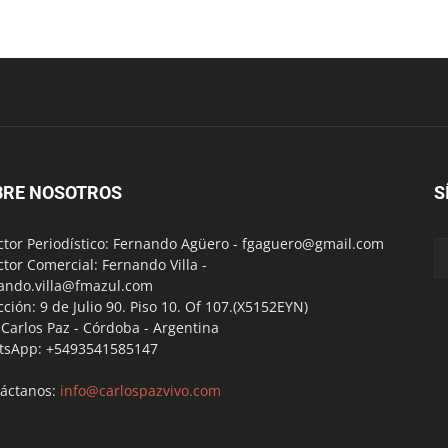
BRE NOSOTROS
S
ctor Periodístico: Fernando Agüero -
fgaguero@gmail.com
ctor Comercial: Fernando Villa -
ando.villa@fmazul.com
cción: 9 de Julio 90. Piso 10. Of 107.(X5152EYN)
a Carlos Paz - Córdoba - Argentina
tsApp: +5493541585147
áctanos:
info@carlospazvivo.com