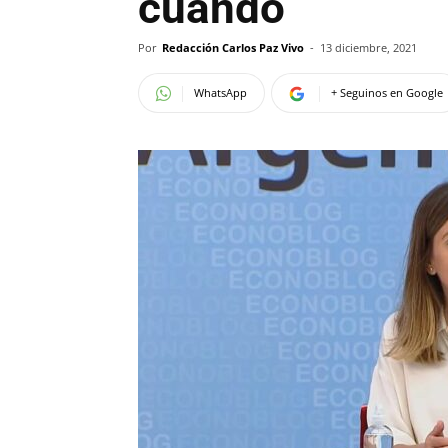
cuándo
Por
Redacción Carlos Paz Vivo
-
13 diciembre, 2021
WhatsApp
+ Seguinos en Google