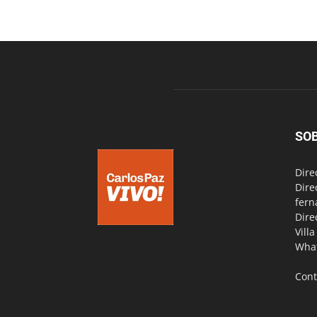
SO
Dire
Dire
fern
Dire
Vill
Wha
Cont