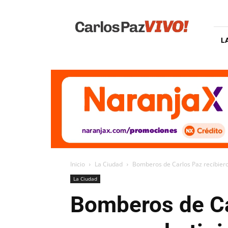
Carlos
Paz
Vivo
L
Inicio
La Ciudad
Bomberos de Carlos Paz recibier
La Ciudad
Bomberos de Ca