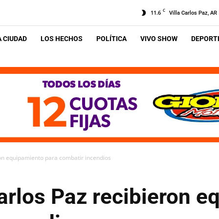
C
11.6
Villa Carlos Paz, AR
A CIUDAD
LOS HECHOS
POLÍTICA
VIVO SHOW
DEPORTE
on equipamiento para combatir incendios
rlos Paz recibieron e