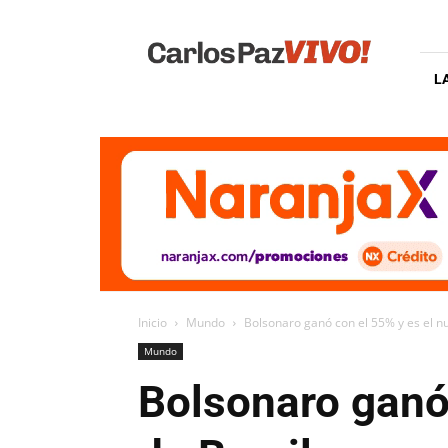
Carlos
Paz
Vivo
L
Inicio
Mundo
Bolsonaro ganó con el 55% y es el n
Mundo
Bolsonaro ganó 