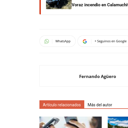
Voraz incendio en Calamuchit
WhatsApp
+ Seguinos en Google
Fernando Agüero
Artículo relacionados
Más del autor