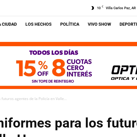
C
10
Villa Carlos Paz, AR
A CIUDAD
LOS HECHOS
POLÍTICA
VIVO SHOW
DEPORTE
uturos agentes de la Policía en Valle...
niformes para los futu