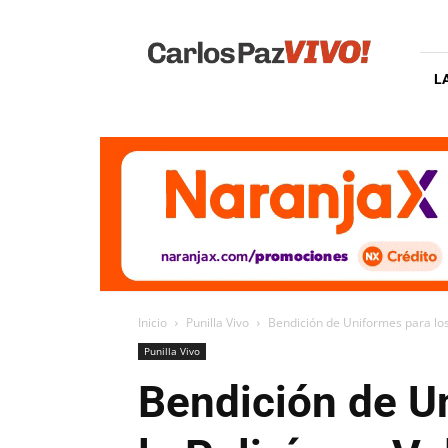
Carlos
Paz
Vivo
L
Inicio
Punilla Vivo
Bendición de Uniformes para los f
Punilla Vivo
Bendición de U