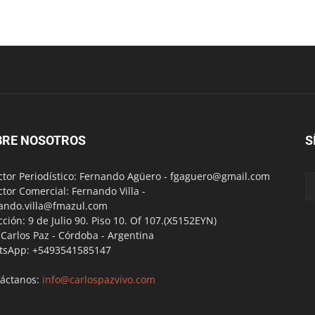
BRE NOSOTROS
S
ctor Periodístico: Fernando Agüero -
fgaguero@gmail.com
ctor Comercial: Fernando Villa -
ando.villa@fmazul.com
cción: 9 de Julio 90. Piso 10. Of 107.(X5152EYN)
a Carlos Paz - Córdoba - Argentina
tsApp: +5493541585147
áctanos:
info@carlospazvivo.com