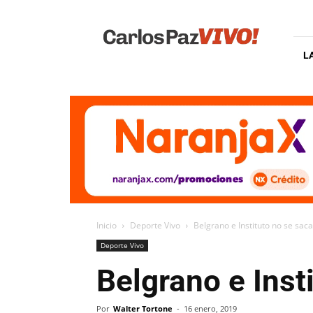
Carlos
Paz
Vivo
L
Inicio
Deporte Vivo
Belgrano e Instituto no se sac
Deporte Vivo
Belgrano e Inst
Por
Walter Tortone
-
16 enero, 2019