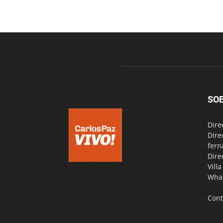
SO
Dire
Dire
fern
Dire
Vill
Wha
Cont