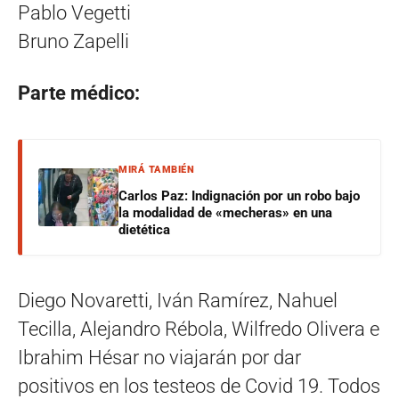
Pablo Vegetti
Bruno Zapelli
Parte médico:
MIRÁ TAMBIÉN
Carlos Paz: Indignación por un robo bajo
la modalidad de «mecheras» en una
dietética
Diego Novaretti, Iván Ramírez, Nahuel
Tecilla, Alejandro Rébola, Wilfredo Olivera e
Ibrahim Hésar no viajarán por dar
positivos en los testeos de Covid 19. Todos