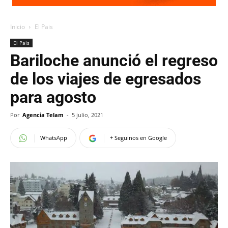
Inicio
El Pais
El Pais
Bariloche anunció el regreso
de los viajes de egresados
para agosto
Por
Agencia Telam
-
5 julio, 2021
WhatsApp
+ Seguinos en Google