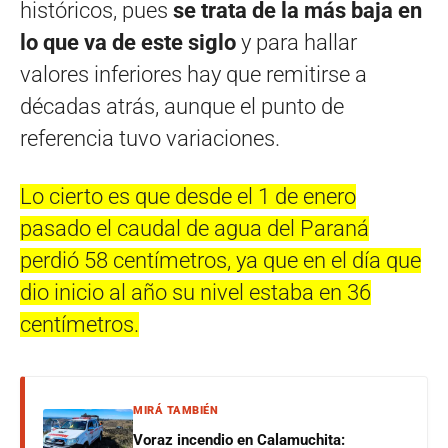
históricos, pues
se trata de la más baja en
lo que va de este siglo
y para hallar
valores inferiores hay que remitirse a
décadas atrás, aunque el punto de
referencia tuvo variaciones.
Lo cierto es que desde el 1 de enero
pasado el caudal de agua del Paraná
perdió 58 centímetros, ya que en el día que
dio inicio al año su nivel estaba en 36
centímetros.
MIRÁ TAMBIÉN
Voraz incendio en Calamuchita: