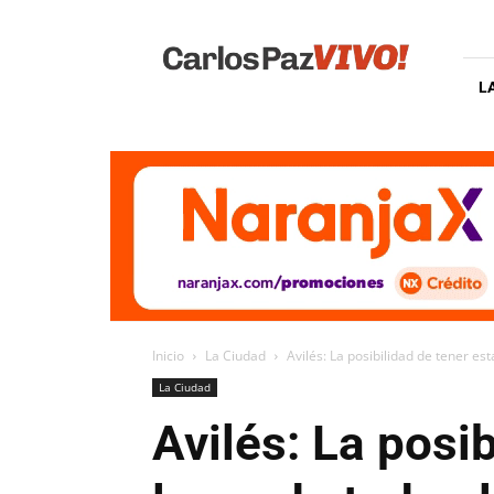
Carlos
Paz
Vivo
L
Inicio
La Ciudad
Avilés: La posibilidad de tener es
La Ciudad
Avilés: La posi