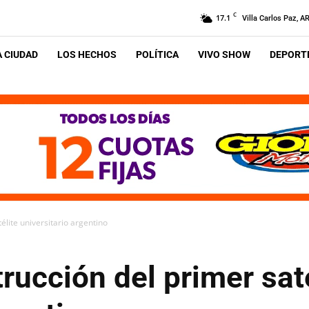
C
17.1
Villa Carlos Paz, A
A CIUDAD
LOS HECHOS
POLÍTICA
VIVO SHOW
DEPORTE
élite universitario argentino
rucción del primer sat