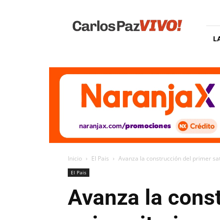
Carlos
Paz
Vivo
L
Inicio
El Pais
Avanza la construcción del primer sat
El Pais
Avanza la const