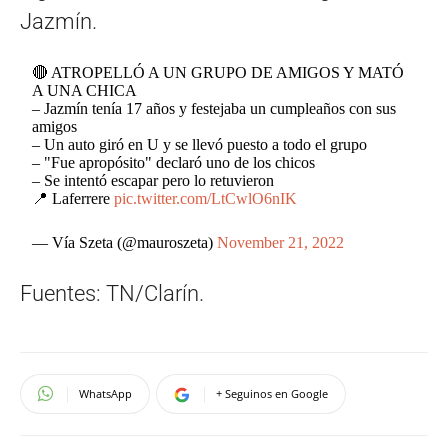
Jazmín.
🔴 ATROPELLÓ A UN GRUPO DE AMIGOS Y MATÓ
A UNA CHICA
– Jazmín tenía 17 años y festejaba un cumpleaños con sus
amigos
– Un auto giró en U y se llevó puesto a todo el grupo
– "Fue apropósito" declaró uno de los chicos
– Se intentó escapar pero lo retuvieron
📍 Laferrere
pic.twitter.com/LtCwlO6nIK
— Vía Szeta (@mauroszeta)
November 21, 2022
Fuentes: TN/Clarín.
WhatsApp
+ Seguinos en Google