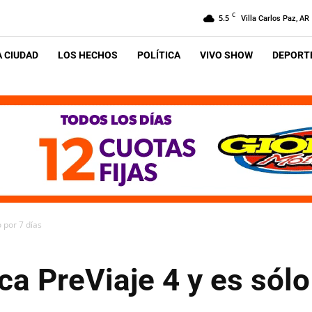
C
5.5
Villa Carlos Paz, AR
A CIUDAD
LOS HECHOS
POLÍTICA
VIVO SHOW
DEPORTE
o por 7 días
ca PreViaje 4 y es sólo