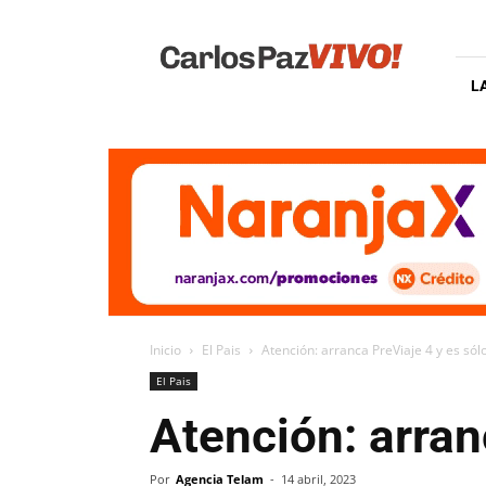
Carlos
Paz
Vivo
L
Inicio
El Pais
Atención: arranca PreViaje 4 y es sól
El Pais
Atención: arran
Por
Agencia Telam
-
14 abril, 2023