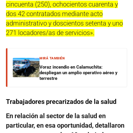
cincuenta (250), ochocientos cuarenta y
dos 42 contratados mediante acto
administrativo y doscientos setenta y uno
271 locadores/as de servicios».
MIRÁ TAMBIÉN
Voraz incendio en Calamuchita:
despliegan un amplio operativo aéreo y
terrestre
Trabajadores precarizados de la salud
En relación al sector de la salud en
particular, en esa oportunidad, detallaron