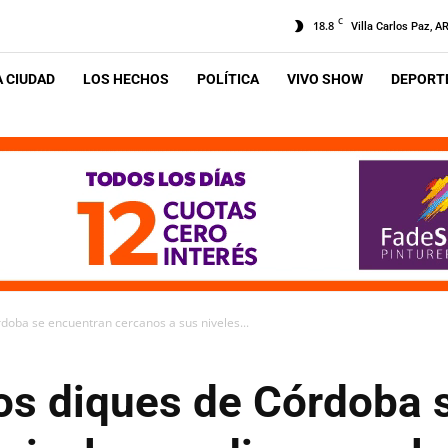
C
18.8
Villa Carlos Paz, A
A CIUDAD
LOS HECHOS
POLÍTICA
VIVO SHOW
DEPORTE
doba se encuentran cercanos a sus niveles...
os diques de Córdoba 