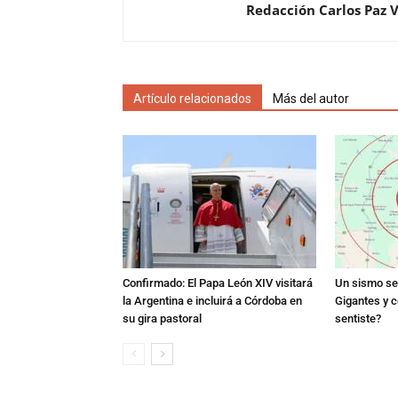
Redacción Carlos Paz 
Artículo relacionados
Más del autor
Confirmado: El Papa León XIV visitará
Un sismo se 
la Argentina e incluirá a Córdoba en
Gigantes y c
su gira pastoral
sentiste?