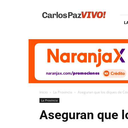
Carlos
Paz
Vivo
L
Inicio
La Provincia
Aseguran que los diques de Cór
La Provincia
Aseguran que l