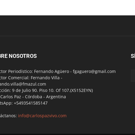
BRE NOSOTROS
S
ctor Periodístico: Fernando Agüero -
fgaguero@gmail.com
ctor Comercial: Fernando Villa -
ando.villa@fmazul.com
cción: 9 de Julio 90. Piso 10. Of 107.(X5152EYN)
a Carlos Paz - Córdoba - Argentina
tsApp: +5493541585147
áctanos:
info@carlospazvivo.com