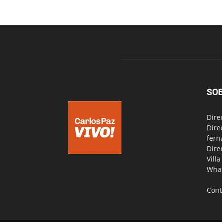
SO
Dire
Dire
fern
Dire
Vill
Wha
Cont