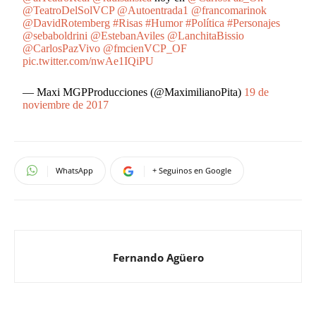
@TeatroDelSolVCP
@Autoentrada1
@francomarinok
@DavidRotemberg
#Risas
#Humor
#Política
#Personajes
@sebaboldrini
@EstebanAviles
@LanchitaBissio
@CarlosPazVivo
@fmcienVCP_OF
pic.twitter.com/nwAe1IQiPU
— Maxi MGPProducciones (@MaximilianoPita)
19 de
noviembre de 2017
WhatsApp
+ Seguinos en Google
Fernando Agüero