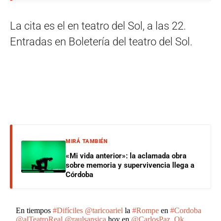
La cita es el en teatro del Sol, a las 22.
Entradas en Boletería del teatro del Sol.
MIRÁ TAMBIÉN
«Mi vida anterior»: la aclamada obra
sobre memoria y supervivencia llega a
Córdoba
En tiempos
#Difíciles
@taricoariel
la
#Rompe
en
#Cordoba
@alTeatroReal
@raulsansica
hoy en
@CarlosPaz_Ok