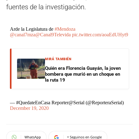
fuentes de la investigación.
Arde la Legislatura de
#Mendoza
@canal7mza
@Canal9Televida
pic.twitter.com/aoaEdUHyt9
MIRÁ TAMBIÉN
Quién era Florencia Guayán, la joven
bombera que murió en un choque en
la ruta 19
— #QuedateEnCasa Reporter@Serial (@ReporteraSerial)
December 19, 2020
WhatsApp
+ Seguinos en Google