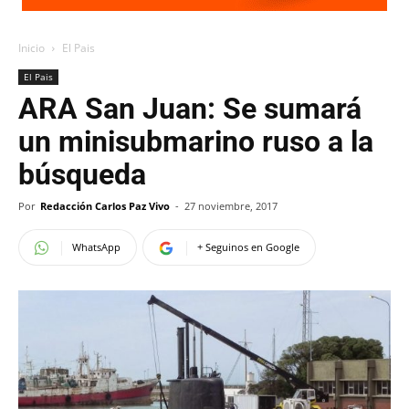
Inicio
El Pais
El Pais
ARA San Juan: Se sumará
un minisubmarino ruso a la
búsqueda
Por
Redacción Carlos Paz Vivo
-
27 noviembre, 2017
WhatsApp
+ Seguinos en Google