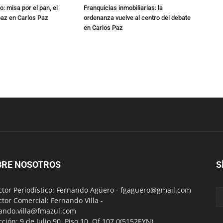
: misa por el pan, el
Franquicias inmobiliarias: la
 paz en Carlos Paz
ordenanza vuelve al centro del debate
en Carlos Paz
BRE NOSOTROS
S
ctor Periodístico: Fernando Agüero -
fgaguero@gmail.com
ctor Comercial: Fernando Villa -
ando.villa@fmazul.com
cción: 9 de Julio 90. Piso 10. Of 107.(X5152EYN)