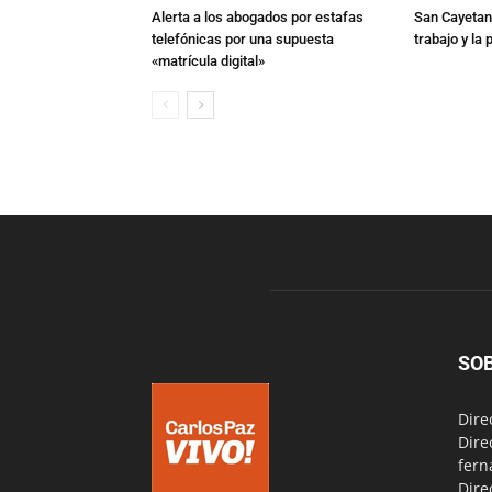
Alerta a los abogados por estafas
San Cayetano
telefónicas por una supuesta
trabajo y la
«matrícula digital»
SO
Dire
Dire
fern
Dire