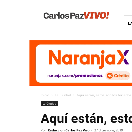
Carlos
Paz
Vivo
L
Inicio
La Ciudad
Aquí están, estos son los feriado
La Ciudad
Aquí están, est
Por
Redacción Carlos Paz Vivo
-
27 diciembre, 2019