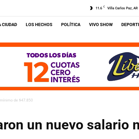
C
11.6
Villa Carlos Paz, AR
A CIUDAD
LOS HECHOS
POLÍTICA
VIVO SHOW
DEPORTE
 mínimo de $47.850
aron un nuevo salario 