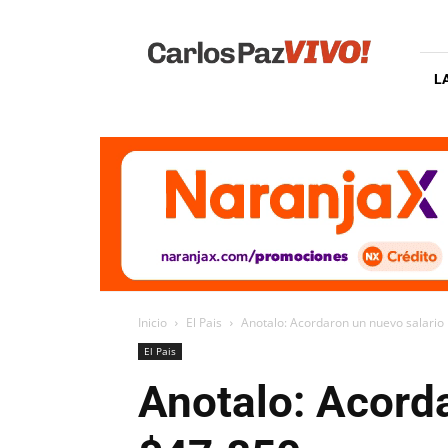
Carlos
Paz
Vivo
L
Inicio
El Pais
Anotalo: Acordaron un nuevo salario
El Pais
Anotalo: Acord