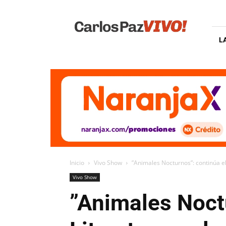
Carlos
Paz
Vivo
L
Inicio
Vivo Show
”Animales Nocturnos”: continúa el c
Vivo Show
”Animales Noctu