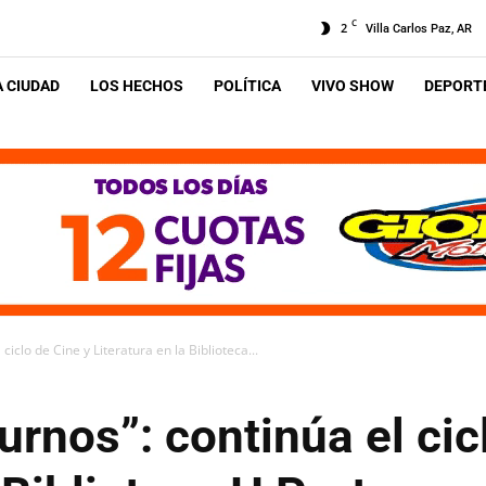
C
2
Villa Carlos Paz, AR
A CIUDAD
LOS HECHOS
POLÍTICA
VIVO SHOW
DEPORTE
iclo de Cine y Literatura en la Biblioteca...
rnos”: continúa el cic