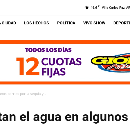
C
16.6
Villa Carlos Paz, A
A CIUDAD
LOS HECHOS
POLÍTICA
VIVO SHOW
DEPORTE
nos barrios por la sequía y...
rtan el agua en algunos 