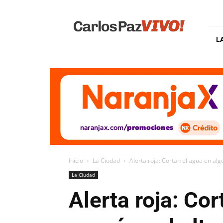
Carlos
Paz
Vivo
L
Inicio
La Ciudad
Alerta roja: Cortan el agua en algu
La Ciudad
Alerta roja: Co