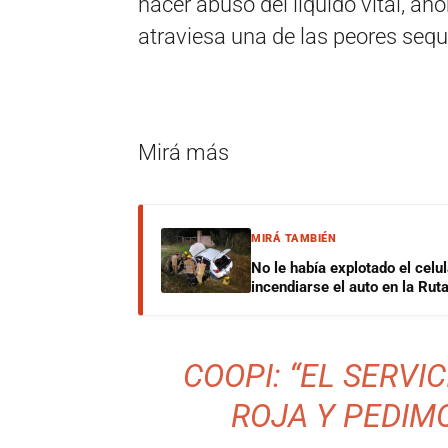
hacer abuso del líquido vital, ah
atraviesa una de las peores sequ
Mirá más
MIRÁ TAMBIÉN
No le había explotado el celu
incendiarse el auto en la Rut
COOPI: “EL SERVI
ROJA Y PEDIM