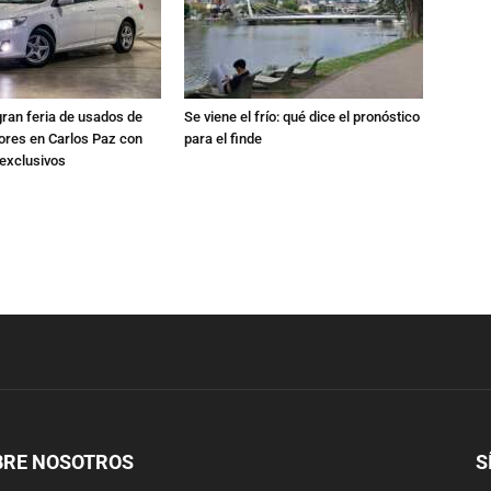
gran feria de usados de
Se viene el frío: qué dice el pronóstico
res en Carlos Paz con
para el finde
exclusivos
BRE NOSOTROS
S