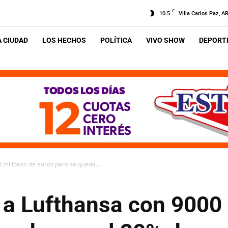
C
10.5
Villa Carlos Paz, A
A CIUDAD
LOS HECHOS
POLÍTICA
VIVO SHOW
DEPORTE
 millones de euros pero se queda...
 a Lufthansa con 9000 