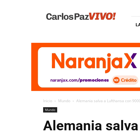
Carlos
Paz
Vivo
L
Inicio
Mundo
Alemania salva a Lufthansa con 9000
Mundo
Alemania salva