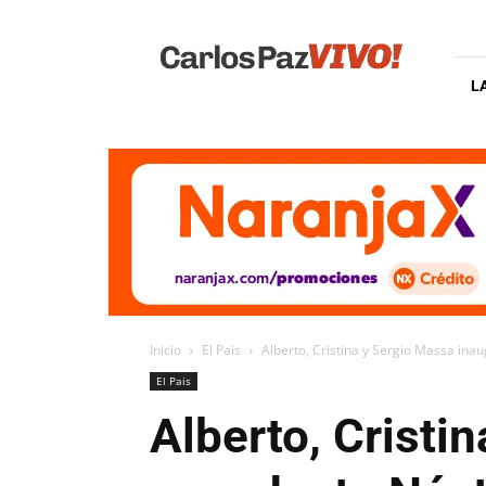
Carlos
Paz
Vivo
L
Inicio
El Pais
Alberto, Cristina y Sergio Massa ina
El Pais
Alberto, Cristi