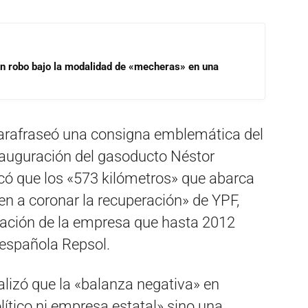
un robo bajo la modalidad de «mecheras» en una
 parafraseó una consigna emblemática del
inauguración del gasoducto Néstor
acó que los «573 kilómetros» que abarca
nen a coronar la recuperación» de YPF,
ización de la empresa que hasta 2012
 española Repsol.
lizó que la «balanza negativa» en
lítico ni empresa estatal» sino una