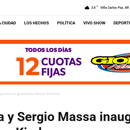
C
3.8
Villa Carlos Paz, AR
A CIUDAD
LOS HECHOS
POLÍTICA
VIVO SHOW
DEPORTE
uguraron el gasoducto Néstor Kirchner
na y Sergio Massa inau