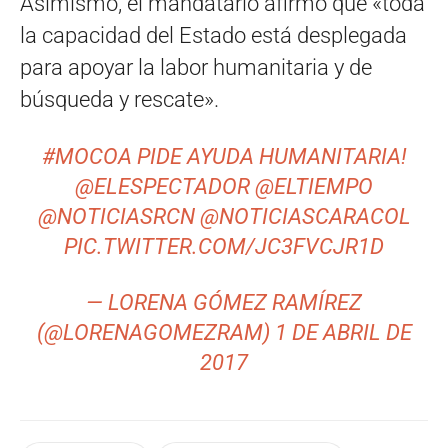
Asimismo, el mandatario afirmó que «toda
la capacidad del Estado está desplegada
para apoyar la labor humanitaria y de
búsqueda y rescate».
#MOCOA
PIDE AYUDA HUMANITARIA!
@ELESPECTADOR
@ELTIEMPO
@NOTICIASRCN
@NOTICIASCARACOL
PIC.TWITTER.COM/JC3FVCJR1D
— LORENA GÓMEZ RAMÍREZ
(@LORENAGOMEZRAM)
1 DE ABRIL DE
2017