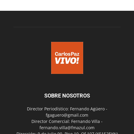
SOBRE NOSOTROS
Director Periodístico: Fernando Agüero -
fgaguero@gmail.com
Director Comercial: Fernando Villa -
fernando.villa@fmazul.com
Dirección: 9 de Julio 90. Piso 10. Of 107.(X5152EYN)