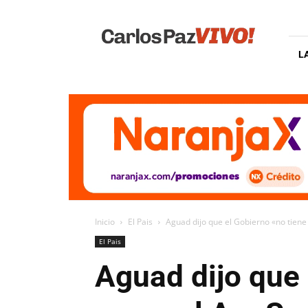
Carlos
Paz
Vivo
L
Inicio
El Pais
Aguad dijo que el Gobierno «no tiene 
El Pais
Aguad dijo que 