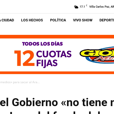
C
17.1
Villa Carlos Paz, A
A CIUDAD
LOS HECHOS
POLÍTICA
VIVO SHOW
DEPORTE
medios» para sacar al Ara...
el Gobierno «no tiene