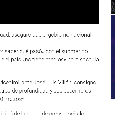
uad, aseguró que el gobierno nacional
por saber qué pasó» con el submarino
 el país «no tiene medios» para sacar la
l vicealmirante José Luis Villán, consignó
etros de profundidad y sus escombros
00 metros».
ticipó de la rueda de prensa, señaló que