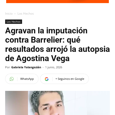
Inicio
Los Hechos
Los Hechos
Agravan la imputación
contra Barrelier: qué
resultados arrojó la autopsia
de Agostina Vega
Por
Gabriela Yalangozián
-
1 junio, 2026
WhatsApp
+ Seguinos en Google