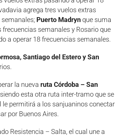
 vuelos extras pasando a operar 18
adavia agrega tres vuelos extras
s semanales;
Puerto Madryn
que suma
s frecuencias semanales y Rosario que
do a operar 18 frecuencias semanales.
rmosa, Santiago del Estero y San
ios.
perar la nueva
ruta Córdoba
– San
iendo esta otra ruta inter-tramo que se
 le permitirá a los sanjuaninos conectar
asar por Buenos Aires.
do Resistencia – Salta, el cual une a