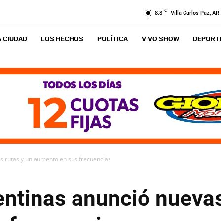
C
8.8
Villa Carlos Paz, AR
A CIUDAD
LOS HECHOS
POLÍTICA
VIVO SHOW
DEPORTE
s rutas y un aumento en sus frecuencias
entinas anunció nuevas