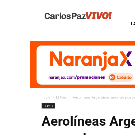
Carlos
Paz
Vivo
L
Inicio
El Pais
Aerolíneas Argentinas anunció nueva
El Pais
Aerolíneas Arg