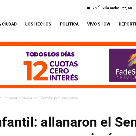
C
7.9
Villa Carlos Paz, AR
A CIUDAD
LOS HECHOS
POLÍTICA
VIVO SHOW
DEPORTE
n el Seminario Mayor en Córdoba por una causa...
fantil: allanaron el S