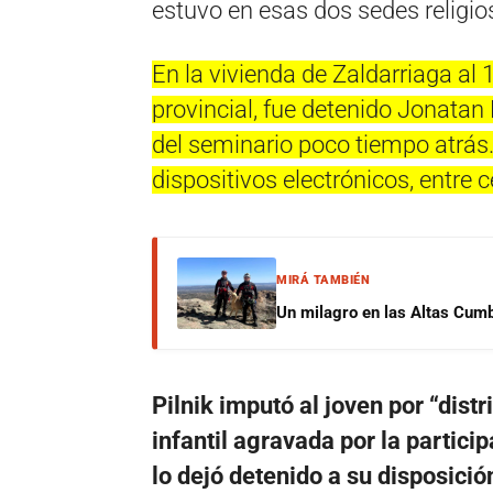
estuvo en esas dos sedes religio
En la vivienda de Zaldarriaga al 
provincial, fue detenido Jonatan
del seminario poco tiempo atrás.
dispositivos electrónicos, entre
MIRÁ TAMBIÉN
Un milagro en las Altas Cumb
Pilnik imputó al joven por “dis
infantil agravada por la partic
lo dejó detenido a su disposició