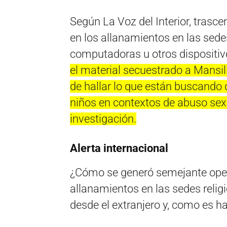
Según La Voz del Interior, trasce
en los allanamientos en las sedes
computadoras u otros dispositiv
el material secuestrado a Mansill
de hallar lo que están buscando
niños en contextos de abuso sexu
investigación.
Alerta internacional
¿Cómo se generó semejante opera
allanamientos en las sedes reli
desde el extranjero y, como es h