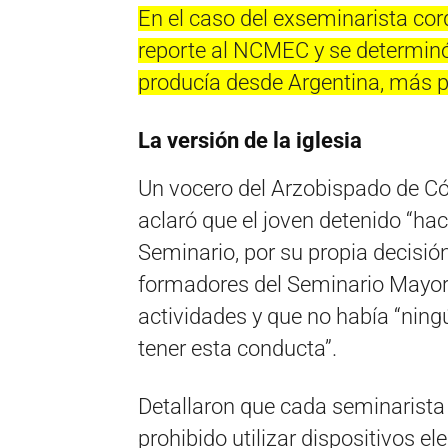
En el caso del exseminarista cor
reporte al NCMEC y se determinó
producía desde Argentina, más 
La versión de la iglesia
Un vocero del Arzobispado de Có
aclaró que el joven detenido “ha
Seminario, por su propia decisión
formadores del Seminario Mayor
actividades y que no había “ning
tener esta conducta”.
Detallaron que cada seminarista 
prohibido utilizar dispositivos e