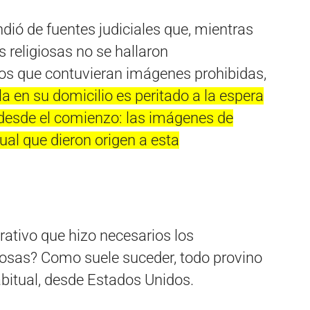
ndió de fuentes judiciales que, mientras
 religiosas no se hallaron
os que contuvieran imágenes prohibidas,
a en su domicilio es peritado a la espera
 desde el comienzo: las imágenes de
al que dieron origen a esta
tivo que hizo necesarios los
giosas? Como suele suceder, todo provino
abitual, desde Estados Unidos.