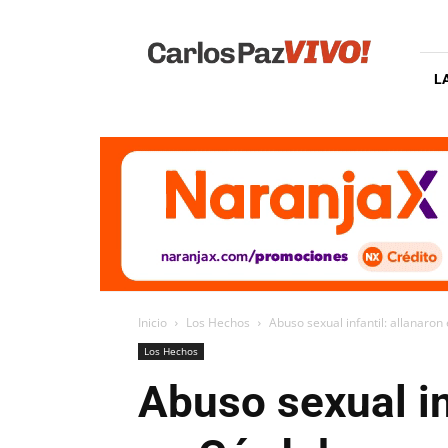
Carlos
Paz
Vivo
L
Inicio
Los Hechos
Abuso sexual infantil: allanaro
Los Hechos
Abuso sexual in