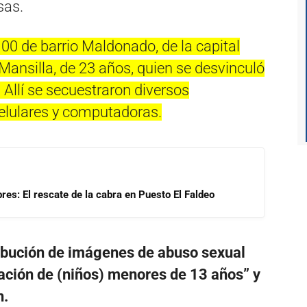
sas.
100 de barrio Maldonado, de la capital
 Mansilla, de 23 años, quien se desvinculó
 Allí se secuestraron diversos
 celulares y computadoras.
res: El rescate de la cabra en Puesto El Faldeo
tribución de imágenes de abuso sexual
ipación de (niños) menores de 13 años” y
n.