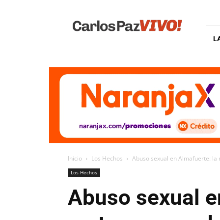
Carlos
Paz
Vivo
L
Inicio
Los Hechos
Abuso sexual en Almafuerte: la 
Los Hechos
Abuso sexual e