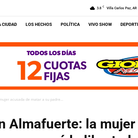
C
3.8
Villa Carlos Paz, AR
A CIUDAD
LOS HECHOS
POLÍTICA
VIVO SHOW
DEPORTE
mujer acusada de matar a su padre...
n Almafuerte: la mujer