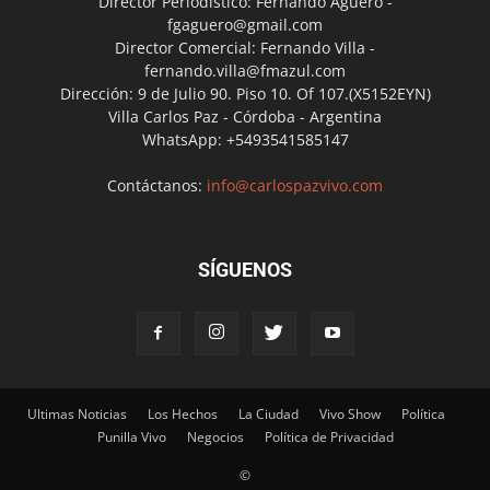
Director Periodístico: Fernando Agüero -
fgaguero@gmail.com
Director Comercial: Fernando Villa -
fernando.villa@fmazul.com
Dirección: 9 de Julio 90. Piso 10. Of 107.(X5152EYN)
Villa Carlos Paz - Córdoba - Argentina
WhatsApp: +5493541585147
Contáctanos:
info@carlospazvivo.com
SÍGUENOS
Ultimas Noticias
Los Hechos
La Ciudad
Vivo Show
Política
Punilla Vivo
Negocios
Política de Privacidad
©