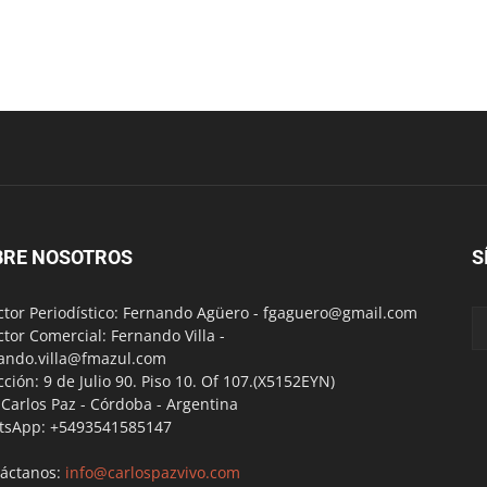
BRE NOSOTROS
S
ctor Periodístico: Fernando Agüero -
fgaguero@gmail.com
ctor Comercial: Fernando Villa -
ando.villa@fmazul.com
cción: 9 de Julio 90. Piso 10. Of 107.(X5152EYN)
a Carlos Paz - Córdoba - Argentina
tsApp: +5493541585147
áctanos:
info@carlospazvivo.com