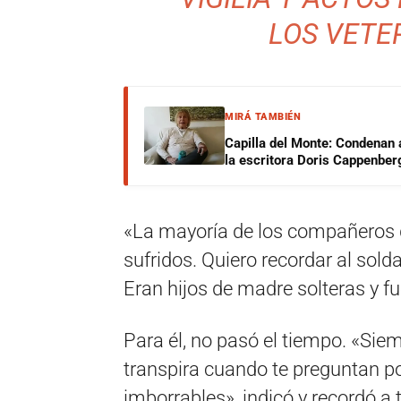
LOS VETE
MIRÁ TAMBIÉN
Capilla del Monte: Condenan 
la escritora Doris Cappenber
«La mayoría de los compañeros q
sufridos. Quiero recordar al sold
Eran hijos de madre solteras y f
Para él, no pasó el tiempo. «Siemp
transpira cuando te preguntan p
imborrables», indicó y recordó a 