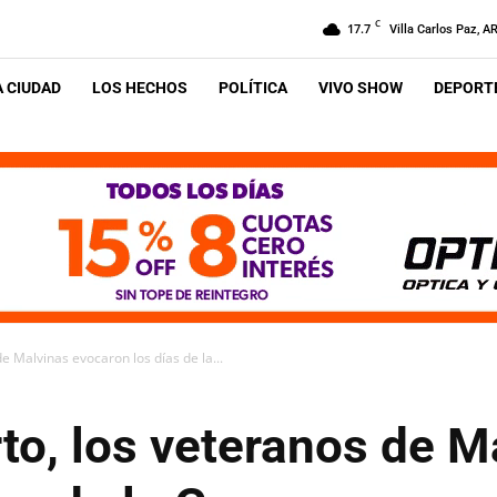
C
17.7
Villa Carlos Paz, A
A CIUDAD
LOS HECHOS
POLÍTICA
VIVO SHOW
DEPORTE
e Malvinas evocaron los días de la...
to, los veteranos de M