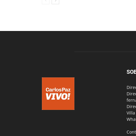
SO
Dire
Dire
fern
Dire
Vill
Wha
Cont