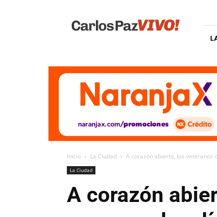
Carlos
Paz
Vivo
L
Inicio
La Ciudad
A corazón abierto, los veteranos d
La Ciudad
A corazón abier