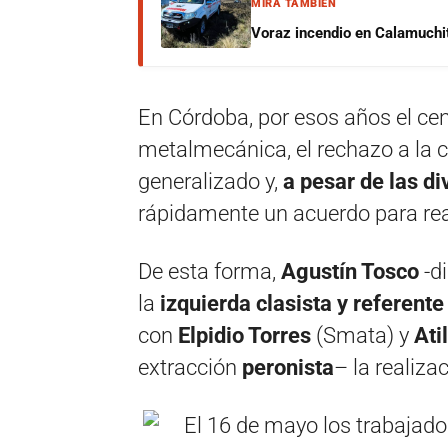
MIRÁ TAMBIÉN
Voraz incendio en Calamuchit
En Córdoba, por esos años el cen
metalmecánica, el rechazo a la c
generalizado y,
a pesar de las di
rápidamente un acuerdo para rea
De esta forma,
Agustín Tosco
-d
la
izquierda clasista y referent
con
Elpidio Torres
(Smata) y
Ati
extracción
peronista
– la realiza