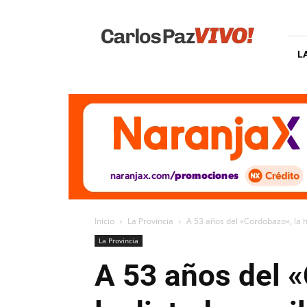
Carlos
Paz
Vivo
L
Inicio
La Provincia
A 53 años del «Cordobazo», la h
La Provincia
A 53 años del «