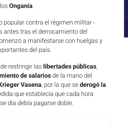
rlos
Onganía
.
o popular contra el régimen militar -
s antes tras el derrocamiento del
omenzó a manifestarse con huelgas y
ortantes del país.
e restringir las
libertades públicas
,
amiento de salarios
de la mano del
Krieger Vasena
, por la que se
derogó la
edida que establecía que cada hora
se día debía pagarse doble.