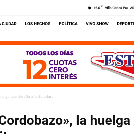
C
16.6
Villa Carlos Paz, A
A CIUDAD
LOS HECHOS
POLÍTICA
VIVO SHOW
DEPORTE
uelga que desafió a la dictadura...
Cordobazo», la huelga