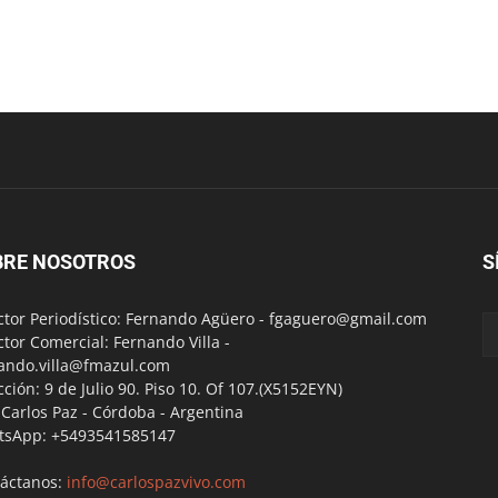
BRE NOSOTROS
S
ctor Periodístico: Fernando Agüero -
fgaguero@gmail.com
ctor Comercial: Fernando Villa -
ando.villa@fmazul.com
cción: 9 de Julio 90. Piso 10. Of 107.(X5152EYN)
a Carlos Paz - Córdoba - Argentina
tsApp: +5493541585147
áctanos:
info@carlospazvivo.com