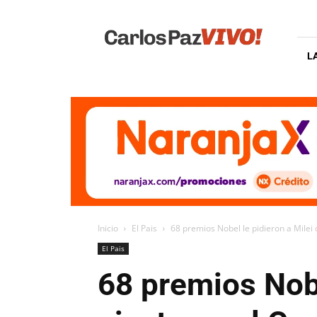
Carlos
Paz
Vivo
L
Inicio
El Pais
68 premios Nobel le pidieron a Milei q
El Pais
68 premios Nobe