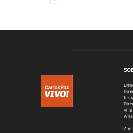
SO
Dire
Dire
fern
Dire
Vill
Wha
Cont