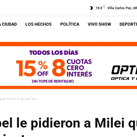
C
18.8
Villa Carlos Paz, A
A CIUDAD
LOS HECHOS
POLÍTICA
VIVO SHOW
DEPORTE
ue frene el ajuste en...
l le pidieron a Milei q