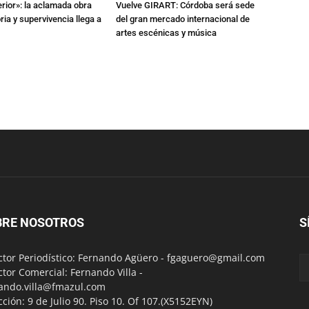
erior»: la aclamada obra
Vuelve GIRART: Córdoba será sede
a y supervivencia llega a
del gran mercado internacional de
artes escénicas y música
BRE NOSOTROS
S
ctor Periodístico: Fernando Agüero -
fgaguero@gmail.com
ctor Comercial: Fernando Villa -
ando.villa@fmazul.com
cción: 9 de Julio 90. Piso 10. Of 107.(X5152EYN)