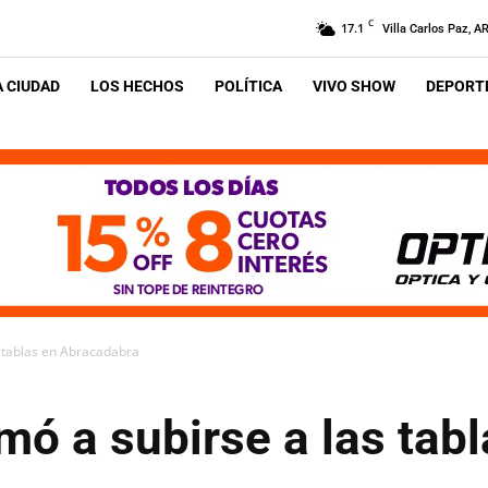
C
17.1
Villa Carlos Paz, A
A CIUDAD
LOS HECHOS
POLÍTICA
VIVO SHOW
DEPORTE
 tablas en Abracadabra
ó a subirse a las tabl