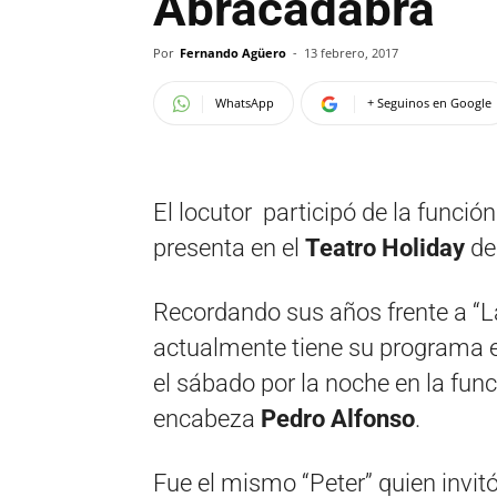
Abracadabra
Por
Fernando Agüero
-
13 febrero, 2017
WhatsApp
+ Seguinos en Google
El locutor participó de la funci
presenta en el
Teatro Holiday
de 
Recordando sus años frente a “La
actualmente tiene su programa 
el sábado por la noche en la fun
encabeza
Pedro Alfonso
.
Fue el mismo “Peter” quien invitó