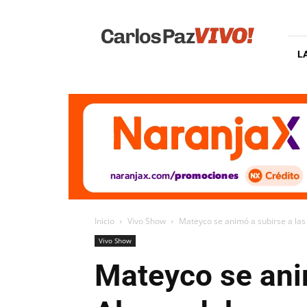
Carlos
Paz
Vivo
L
Inicio
Vivo Show
Mateyco se animó a subirse a las
Vivo Show
Mateyco se anim