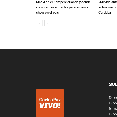
Milo J en el Kempes: cuándo y dónde
«Mi vida ant
comprar las entradas para su único
sobre memori
show en el país
Córdoba
SO
Dire
Dire
fern
Dire