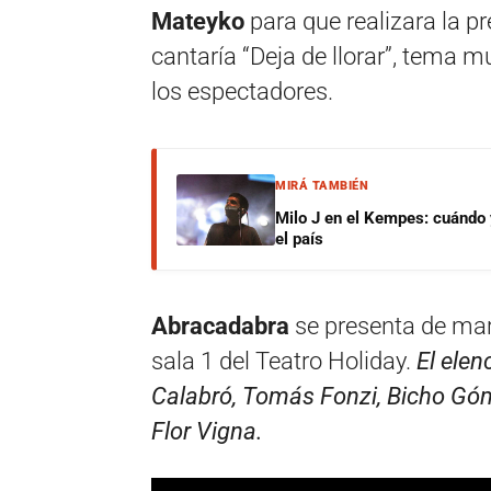
Mateyko
para que realizara la p
cantaría “Deja de llorar”, tema m
los espectadores.
MIRÁ TAMBIÉN
Milo J en el Kempes: cuándo
el país
Abracadabra
se presenta de mar
sala 1 del Teatro Holiday.
El elen
Calabró, Tomás Fonzi, Bicho Góme
Flor Vigna.