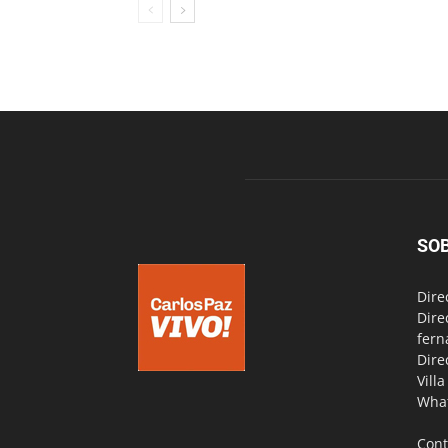
SO
Dire
Dire
fern
Dire
Vill
Wha
Cont