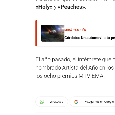
«Holy»
y
«Peaches».
MIRÁ TAMBIÉN
Córdoba: Un automovilista per
El año pasado, el intérprete que
nombrado Artista del Año en lo
los ocho premios MTV EMA.
WhatsApp
+ Seguinos en Google