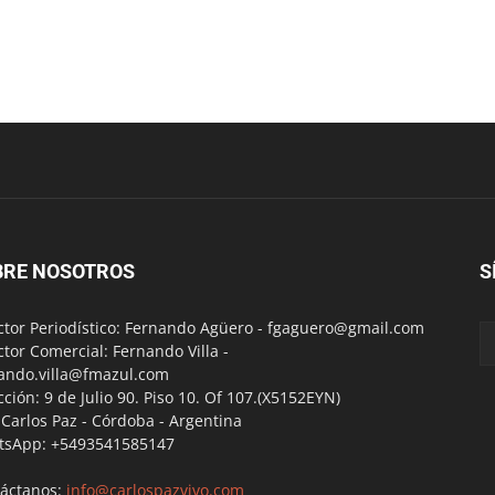
BRE NOSOTROS
S
ctor Periodístico: Fernando Agüero -
fgaguero@gmail.com
ctor Comercial: Fernando Villa -
ando.villa@fmazul.com
cción: 9 de Julio 90. Piso 10. Of 107.(X5152EYN)
a Carlos Paz - Córdoba - Argentina
tsApp: +5493541585147
áctanos:
info@carlospazvivo.com