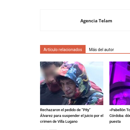
Agencia Telam
Artículo relacionados
Más del autor
Rechazaron el pedido de “Pity”
«Pabellón To
Álvarez para suspender el juicio por el
Córdoba: dón
crimen de Villa Lugano
puesta