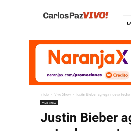
Carlos
Paz
Vivo
L
Inicio
Vivo Show
Justin Bieber agrega nueva fecha
Vivo Show
Justin Bieber a