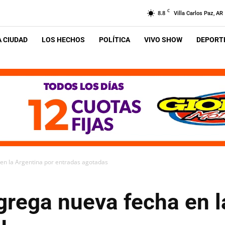
C
8.8
Villa Carlos Paz, AR
A CIUDAD
LOS HECHOS
POLÍTICA
VIVO SHOW
DEPORTE
 en la Argentina por entradas agotadas
grega nueva fecha en l