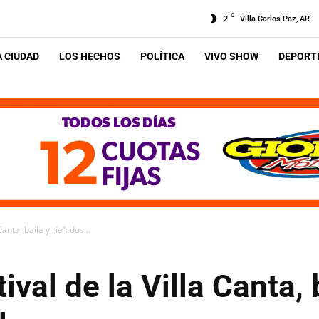
C
2
Villa Carlos Paz, AR
A CIUDAD
LOS HECHOS
POLÍTICA
VIVO SHOW
DEPORTE
Canta, baila y ríe”: dos...
ival de la Villa Canta, 