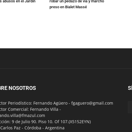
s abusos en el Jardín
robar un pedazo de vía y marchó
preso en Bialet Massé
BRE NOSOTROS
S
ctor Periodístico: Fernando Agüero -
fgaguero@gmail.com
ctor Comercial: Fernando Villa -
ando.villa@fmazul.com
cción: 9 de Julio 90. Piso 10. Of 107.(X5152EYN)
a Carlos Paz - Córdoba - Argentina