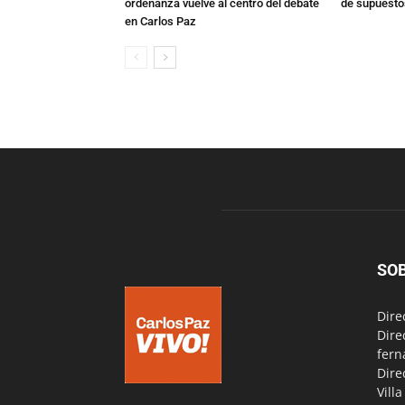
ordenanza vuelve al centro del debate
de supuesto
en Carlos Paz
SO
Dire
Dire
fern
Dire
Vill