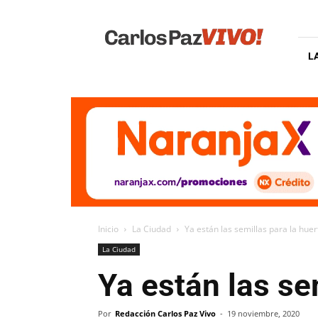
Carlos
Paz
Vivo
L
Inicio
La Ciudad
Ya están las semillas para la huer
La Ciudad
Ya están las se
Por
Redacción Carlos Paz Vivo
-
19 noviembre, 2020