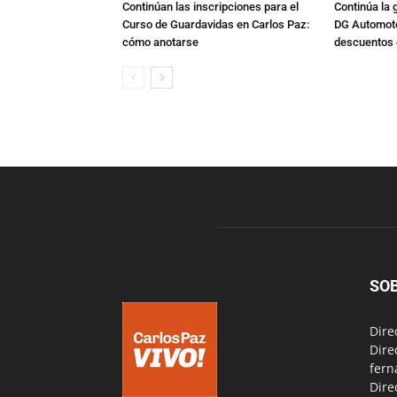
Continúan las inscripciones para el
Continúa la 
Curso de Guardavidas en Carlos Paz:
DG Automoto
cómo anotarse
descuentos 
SO
Dire
Dire
fern
Dire