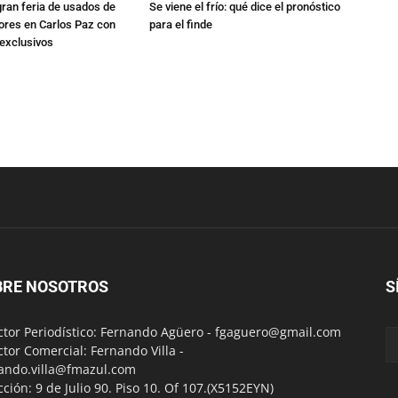
gran feria de usados de
Se viene el frío: qué dice el pronóstico
res en Carlos Paz con
para el finde
exclusivos
BRE NOSOTROS
S
ctor Periodístico: Fernando Agüero -
fgaguero@gmail.com
ctor Comercial: Fernando Villa -
ando.villa@fmazul.com
cción: 9 de Julio 90. Piso 10. Of 107.(X5152EYN)