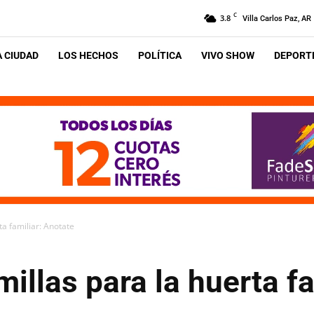
C
3.8
Villa Carlos Paz, AR
A CIUDAD
LOS HECHOS
POLÍTICA
VIVO SHOW
DEPORTE
ta familiar: Anotate
millas para la huerta f