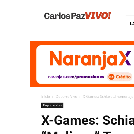
Carlos
Paz
Vivo
L
Inicio
Deporte Vivo
X-Games: Schiaretti homenajeó
Deporte Vivo
X-Games: Schia