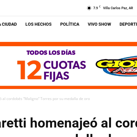
C
7.9
Villa Carlos Paz, AR
A CIUDAD
LOS HECHOS
POLÍTICA
VIVO SHOW
DEPORTE
 al cordobés “Maligno” Torres por su medalla de oro
retti homenajeó al co