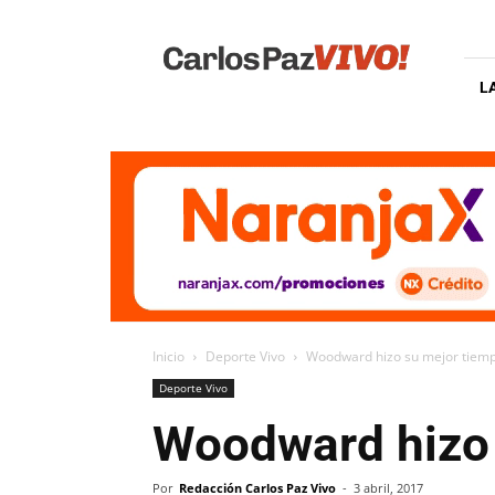
Carlos
Paz
Vivo
L
Inicio
Deporte Vivo
Woodward hizo su mejor tiemp
Deporte Vivo
Woodward hizo 
Por
Redacción Carlos Paz Vivo
-
3 abril, 2017