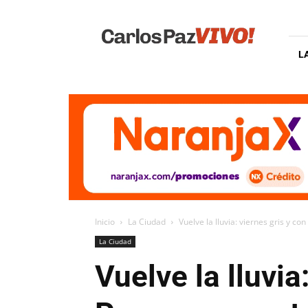
Carlos
Paz
Vivo
L
Inicio
La Ciudad
Vuelve la lluvia: viernes gris y con
La Ciudad
Vuelve la lluvia