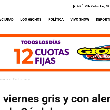
C
9.9
Villa Carlos Paz, AR
A CIUDAD
LOS HECHOS
POLÍTICA
VIVO SHOW
DEPORTE
 alerta en Carlos Paz y...
: viernes gris y con ale