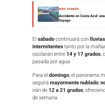
MIRÁ TAMBIÉN
Accidente en Costa Azul: una 
Sayago
El
sábado
continuará con
lluvia
intermitentes
tanto por la maña
oscilarán entre
14 y 17 grados
, 
pasada por agua.
Para el
domingo
, el panorama m
seguirá
mayormente nublado
,
n
irán de
12 a 21 grados
, ofrecien
de semana.