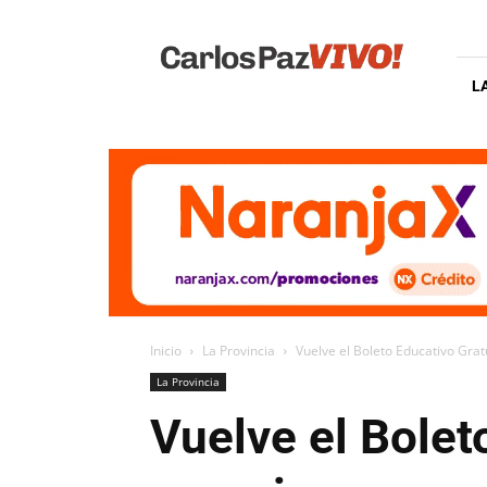
Carlos
Paz
Vivo
L
Inicio
La Provincia
Vuelve el Boleto Educativo Gratu
La Provincia
Vuelve el Bolet