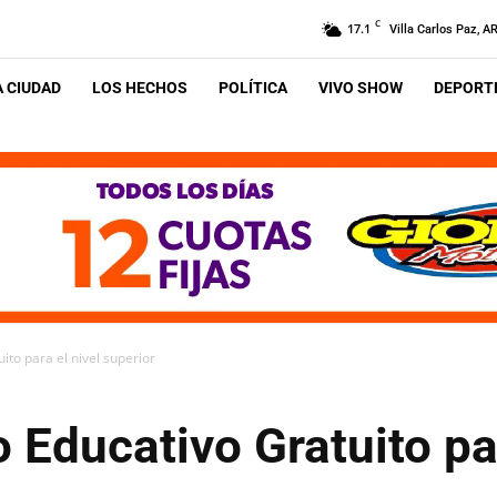
C
17.1
Villa Carlos Paz, A
A CIUDAD
LOS HECHOS
POLÍTICA
VIVO SHOW
DEPORTE
ito para el nivel superior
o Educativo Gratuito par