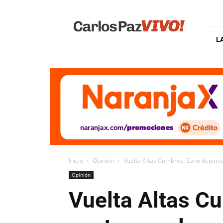
Carlos
Paz
Vivo
L
Inicio
Opinión
Vuelta Altas Cumbres: Sano deporte 
Opinión
Vuelta Altas C