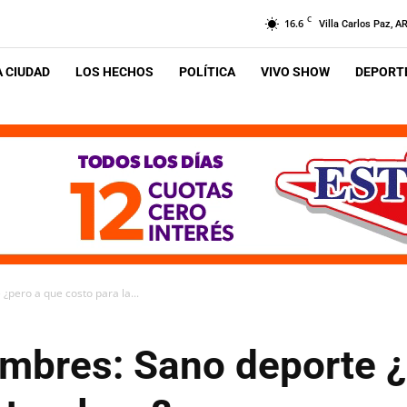
C
16.6
Villa Carlos Paz, A
A CIUDAD
LOS HECHOS
POLÍTICA
VIVO SHOW
DEPORTE
¿pero a que costo para la...
umbres: Sano deporte ¿