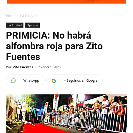
Inicio
La Ciudad
La Ciudad
Opinión
PRIMICIA: No habrá
alfombra roja para Zito
Fuentes
Por
Zito Fuentes
-
26 enero, 2025
WhatsApp
+ Seguinos en Google