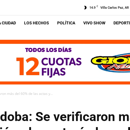
C
14.9
Villa Carlos Paz, AR
A CIUDAD
LOS HECHOS
POLÍTICA
VIVO SHOW
DEPORTE
aron más del 60% de las actas y...
doba: Se verificaron 