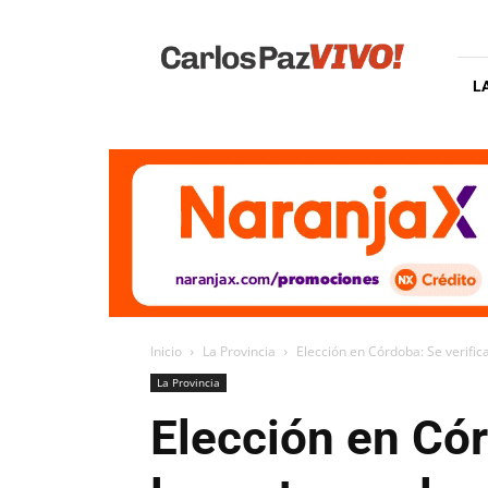
Carlos
Paz
Vivo
L
Inicio
La Provincia
Elección en Córdoba: Se verific
La Provincia
Elección en Cór