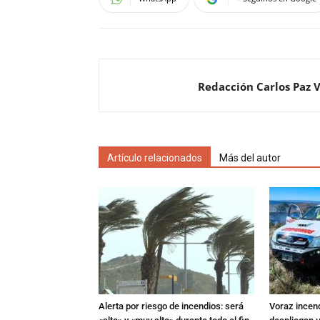
Redacción Carlos Paz 
Artículo relacionados
Más del autor
Alerta por riesgo de incendios: será
Voraz incen