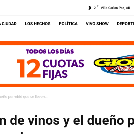
C
2
Villa Carlos Paz, AR
A CIUDAD
LOS HECHOS
POLÍTICA
VIVO SHOW
DEPORTE
eño permitió que se lleven...
 de vinos y el dueño 