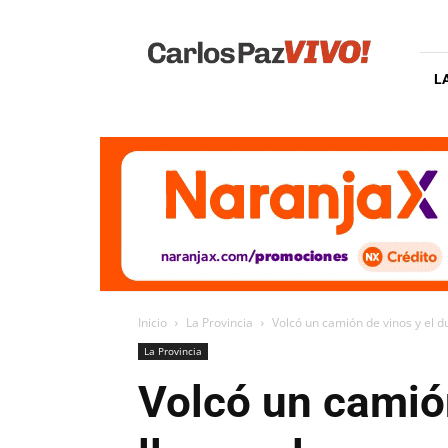
Carlos
Paz
Vivo
L
Inicio
La Provincia
Volcó un camión de vinos y el du
La Provincia
Volcó un camión