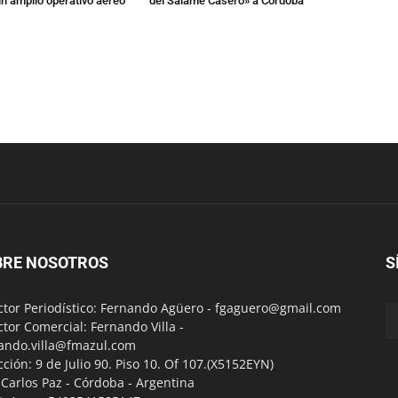
n amplio operativo aéreo
del Salame Casero» a Córdoba
BRE NOSOTROS
S
ctor Periodístico: Fernando Agüero -
fgaguero@gmail.com
ctor Comercial: Fernando Villa -
ando.villa@fmazul.com
cción: 9 de Julio 90. Piso 10. Of 107.(X5152EYN)
a Carlos Paz - Córdoba - Argentina