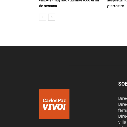
«alto» y «muy alto» durante todo el fin
despliegan u
de semana
y terrestre
SO
Dire
Dire
fern
Dire
Vill