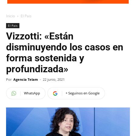
Inicio
El Pais
El Pais
Vizzotti: «Están
disminuyendo los casos en
forma sostenida y
profundizada»
Por
Agencia Telam
-
22 junio, 2021
WhatsApp
+ Seguinos en Google