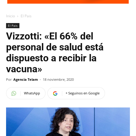
Inicio
El Pais
El Pais
Vizzotti: «El 66% del
personal de salud está
dispuesto a recibir la
vacuna»
Por
Agencia Telam
-
18 noviembre, 2020
WhatsApp
+ Seguinos en Google