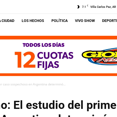
C
7.1
Villa Carlos Paz, AR
A CIUDAD
LOS HECHOS
POLÍTICA
VIVO SHOW
DEPORTE
mer caso sospechoso en Argentina determinó...
o: El estudio del prim