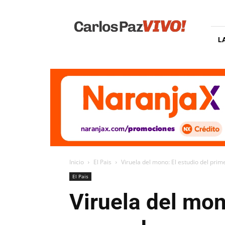
Carlos
Paz
Vivo
L
Inicio
El Pais
Viruela del mono: El estudio del pri
El Pais
Viruela del mon