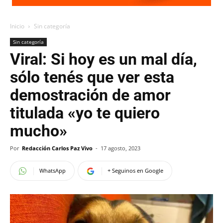
Inicio
Sin categoría
Sin categoría
Viral: Si hoy es un mal día,
sólo tenés que ver esta
demostración de amor
titulada «yo te quiero
mucho»
Por
Redacción Carlos Paz Vivo
-
17 agosto, 2023
WhatsApp
+ Seguinos en Google